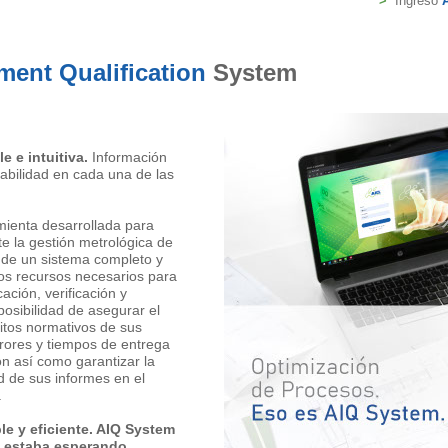
>
Ingreso
ument Qualification
System
e e intuitiva.
Información
zabilidad en cada una de las
mienta desarrollada para
e la gestión metrológica de
s de un sistema completo y
los recursos necesarios para
cación, verificación y
posibilidad de asegurar el
itos normativos de sus
rrores y tiempos de entrega
ón así como garantizar la
ad de sus informes en el
.
le y eficiente. AIQ System
d estaba esperando.