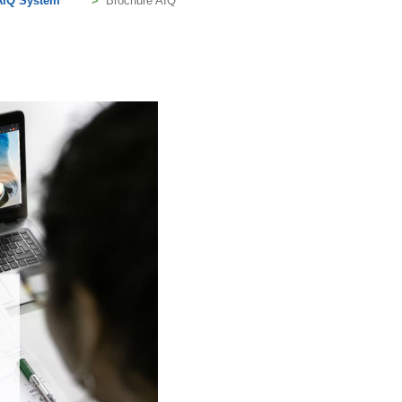
AIQ System
>
Brochure AIQ