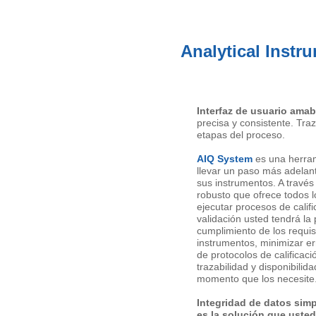
Analytical Instr
Interfaz de usuario amabl
precisa y consistente. Tra
etapas del proceso.
AIQ System
es una herra
llevar un paso más adelant
sus instrumentos. A travé
robusto que ofrece todos 
ejecutar procesos de califi
validación usted tendrá la 
cumplimiento de los requis
instrumentos, minimizar e
de protocolos de calificaci
trazabilidad y disponibilid
momento que los necesite
Integridad de datos simp
es la solución que uste